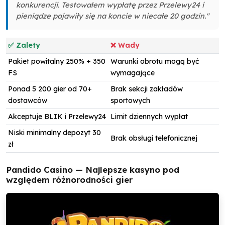
konkurencji. Testowałem wypłatę przez Przelewy24 i
pieniądze pojawiły się na koncie w niecałe 20 godzin."
✅ Zalety
❌ Wady
Pakiet powitalny 250% + 350
Warunki obrotu mogą być
FS
wymagające
Ponad 5 200 gier od 70+
Brak sekcji zakładów
dostawców
sportowych
Akceptuje BLIK i Przelewy24
Limit dziennych wypłat
Niski minimalny depozyt 30
Brak obsługi telefonicznej
zł
Pandido Casino — Najlepsze kasyno pod
względem różnorodności gier