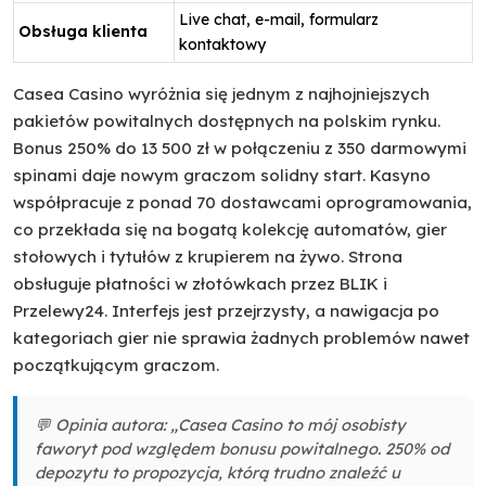
Live chat, e-mail, formularz
Obsługa klienta
kontaktowy
Casea Casino wyróżnia się jednym z najhojniejszych
pakietów powitalnych dostępnych na polskim rynku.
Bonus 250% do 13 500 zł w połączeniu z 350 darmowymi
spinami daje nowym graczom solidny start. Kasyno
współpracuje z ponad 70 dostawcami oprogramowania,
co przekłada się na bogatą kolekcję automatów, gier
stołowych i tytułów z krupierem na żywo. Strona
obsługuje płatności w złotówkach przez BLIK i
Przelewy24. Interfejs jest przejrzysty, a nawigacja po
kategoriach gier nie sprawia żadnych problemów nawet
początkującym graczom.
💬 Opinia autora: „Casea Casino to mój osobisty
faworyt pod względem bonusu powitalnego. 250% od
depozytu to propozycja, którą trudno znaleźć u