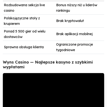
Rozbudowana sekcja live
Bonus niższy niż u liderów
casino
rankingu
Polskojęzyczne stoły z
Brak kryptowalut
krupierem
Ponad 5 500 gier od wielu
Brak aplikacji mobilnej
dostawców
Ograniczone promocje
Sprawna obsługa klienta
tygodniowe
Wyns Casino — Najlepsze kasyno z szybkimi
wypłatami