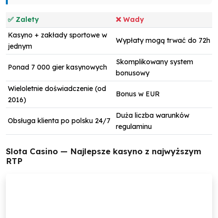
✅ Zalety
❌ Wady
Kasyno + zakłady sportowe w
Wypłaty mogą trwać do 72h
jednym
Skomplikowany system
Ponad 7 000 gier kasynowych
bonusowy
Wieloletnie doświadczenie (od
Bonus w EUR
2016)
Duża liczba warunków
Obsługa klienta po polsku 24/7
regulaminu
Slota Casino — Najlepsze kasyno z najwyższym
RTP