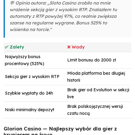
💬 Opinia autora: „Slota Casino zrobiło na mnie
wrażenie sekcją gier z wysokim RTP. Znalazłem tu
automaty z RTP powyżej 97%, co realnie zwiększa
szanse na regularne wygrane. Bonus 525% to
wisienka na torcie."
✅ Zalety
❌ Wady
Najwyższy bonus
Limit bonusu do 2000 zł
procentowy (525%)
Młoda platforma bez długiej
Sekcja gier z wysokim RTP
historii
Brak gier od Evolution w sekcji
Szybkie wypłaty do 24h
live
Brak polskojęzycznej wersji
Niski minimalny depozyt
czatu nocą
Glorion Casino — Najlepszy wybór dla gier z
krupierem na żywo