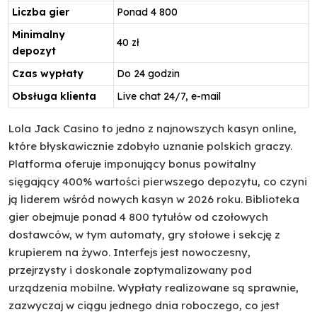
Liczba gier
Ponad 4 800
Minimalny
40 zł
depozyt
Czas wypłaty
Do 24 godzin
Obsługa klienta
Live chat 24/7, e-mail
Lola Jack Casino to jedno z najnowszych kasyn online,
które błyskawicznie zdobyło uznanie polskich graczy.
Platforma oferuje imponujący bonus powitalny
sięgający 400% wartości pierwszego depozytu, co czyni
ją liderem wśród nowych kasyn w 2026 roku. Biblioteka
gier obejmuje ponad 4 800 tytułów od czołowych
dostawców, w tym automaty, gry stołowe i sekcję z
krupierem na żywo. Interfejs jest nowoczesny,
przejrzysty i doskonale zoptymalizowany pod
urządzenia mobilne. Wypłaty realizowane są sprawnie,
zazwyczaj w ciągu jednego dnia roboczego, co jest