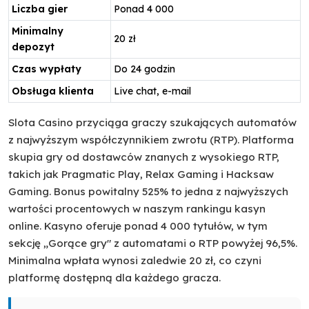
Liczba gier
Ponad 4 000
Minimalny
20 zł
depozyt
Czas wypłaty
Do 24 godzin
Obsługa klienta
Live chat, e-mail
Slota Casino przyciąga graczy szukających automatów
z najwyższym współczynnikiem zwrotu (RTP). Platforma
skupia gry od dostawców znanych z wysokiego RTP,
takich jak Pragmatic Play, Relax Gaming i Hacksaw
Gaming. Bonus powitalny 525% to jedna z najwyższych
wartości procentowych w naszym rankingu kasyn
online. Kasyno oferuje ponad 4 000 tytułów, w tym
sekcję „Gorące gry" z automatami o RTP powyżej 96,5%.
Minimalna wpłata wynosi zaledwie 20 zł, co czyni
platformę dostępną dla każdego gracza.