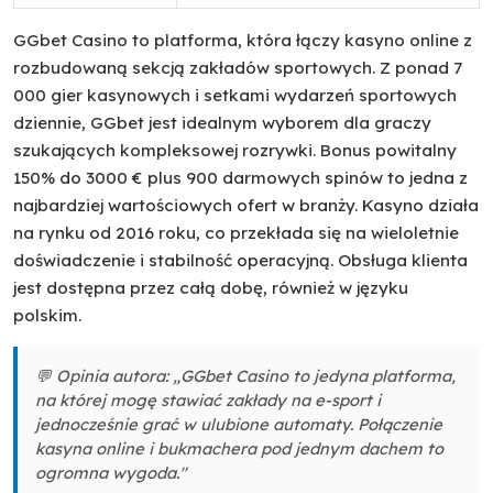
GGbet Casino to platforma, która łączy kasyno online z
rozbudowaną sekcją zakładów sportowych. Z ponad 7
000 gier kasynowych i setkami wydarzeń sportowych
dziennie, GGbet jest idealnym wyborem dla graczy
szukających kompleksowej rozrywki. Bonus powitalny
150% do 3000 € plus 900 darmowych spinów to jedna z
najbardziej wartościowych ofert w branży. Kasyno działa
na rynku od 2016 roku, co przekłada się na wieloletnie
doświadczenie i stabilność operacyjną. Obsługa klienta
jest dostępna przez całą dobę, również w języku
polskim.
💬 Opinia autora: „GGbet Casino to jedyna platforma,
na której mogę stawiać zakłady na e-sport i
jednocześnie grać w ulubione automaty. Połączenie
kasyna online i bukmachera pod jednym dachem to
ogromna wygoda."