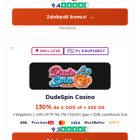
9.4
Zdobądź bonus! →
Recenzja →
7
🎥 500+ LIVE
🇵🇱 PL KRUPIERZY
DudeSpin Casino
130%
do 2 000 zł + 150 DS
Wypłata 1-24h
RTP 96.7%
5000+ gier
10% cashback live
blik
VISA
Przelewy
MuchBetter
₿ BTC
24
9.3