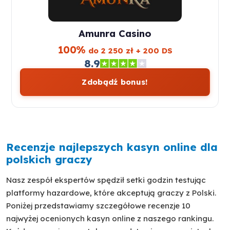
Amunra Casino
100%
do 2 250 zł + 200 DS
8.9
Zdobądź bonus!
Recenzje najlepszych kasyn online dla
polskich graczy
Nasz zespół ekspertów spędził setki godzin testując
platformy hazardowe, które akceptują graczy z Polski.
Poniżej przedstawiamy szczegółowe recenzje 10
najwyżej ocenionych kasyn online z naszego rankingu.