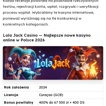
Każda recenzja powstała na podstawie rzeczywistych
testów, rejestracji konta, wpłat, rozgrywki i weryfikacji
procesu wypłat. Wybraliśmy te kasyna internetowe,
ponieważ wyróżniają się na tle konkurencji w
konkretnych kategoriach.
Lola Jack Casino — Najlepsze nowe kasyno
online w Polsce 2026
Rok założenia
2024
Licencja
Curaçao (GCB)
Bonus powitalny
400% do 67 500 zł + 400 DS